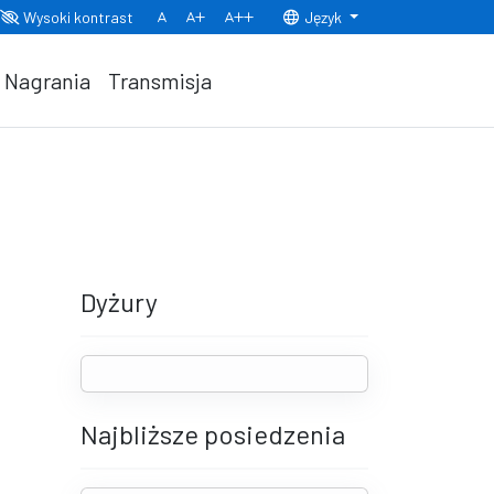
Wysoki kontrast
Język
Normalny rozmiar czcionki
Rozmiar czcionki 150%
Rozmiar czcionki 200%
Nagrania
Transmisja
Dyżury
Najbliższe posiedzenia