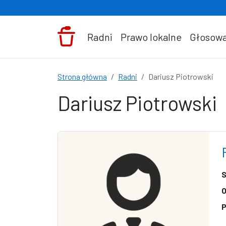
Przejdź do treści
Radni
Prawo lokalne
Głosowa
Strona główna
Radni
Dariusz Piotrowski
Dariusz Piotrowski
S
O
P