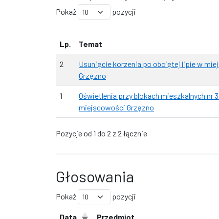
Pokaż
pozycji
Lp.
Temat
2
Usunięcie korzenia po obciętej lipie w mi
Grzęzno
1
Oświetlenia przy blokach mieszkalnych nr 3
miejscowości Grzęzno
Pozycje od 1 do 2 z 2 łącznie
Głosowania
Pokaż
pozycji
Data
Przedmiot