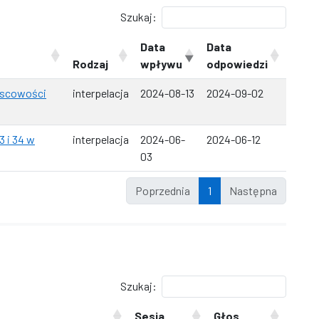
Szukaj:
Data
Data
Rodzaj
wpływu
odpowiedzi
ejscowości
interpelacja
2024-08-13
2024-09-02
3 i 34 w
interpelacja
2024-06-
2024-06-12
03
Poprzednia
1
Następna
Szukaj:
Sesja
Głos