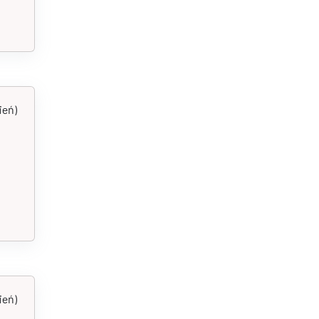
ień)
ień)