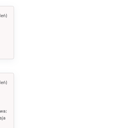
ień)
ień)
twa;
sja