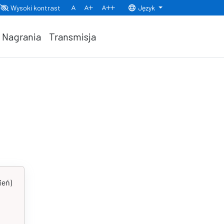
Wysoki kontrast
Język
Normalny rozmiar czcionki
Rozmiar czcionki 150%
Rozmiar czcionki 200%
Nagrania
Transmisja
ień)