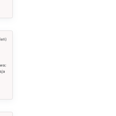
ień)
twa;
sja