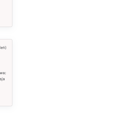
ień)
twa;
sja