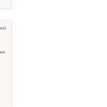
ień)
twa;