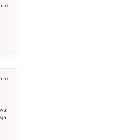
ień)
ień)
twa;
sja