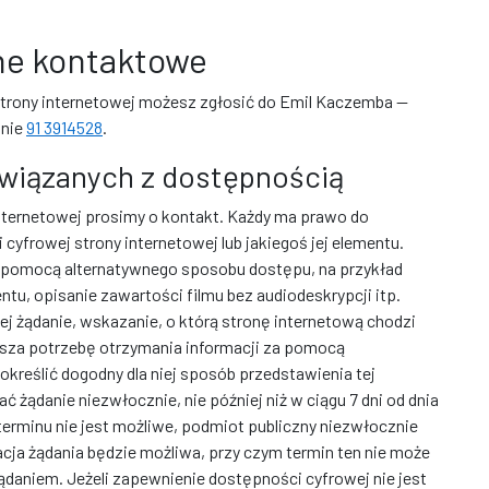
ane kontaktowe
strony internetowej możesz zgłosić do
Emil Kaczemba
—
znie
91 3914528
.
związanych z dostępnością
ternetowej prosimy o kontakt. Każdy ma prawo do
yfrowej strony internetowej lub jakiegoś jej elementu.
a pomocą alternatywnego sposobu dostępu, na przykład
u, opisanie zawartości filmu bez audiodeskrypcji itp.
j żądanie, wskazanie, o którą stronę internetową chodzi
asza potrzebę otrzymania informacji za pomocą
kreślić dogodny dla niej sposób przedstawienia tej
ć żądanie niezwłocznie, nie później niż w ciągu 7 dni od dnia
terminu nie jest możliwe, podmiot publiczny niezwłocznie
acja żądania będzie możliwa, przy czym termin ten nie może
żądaniem. Jeżeli zapewnienie dostępności cyfrowej nie jest