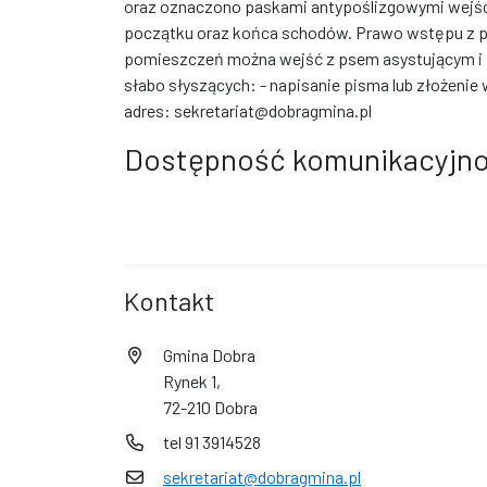
oraz oznaczono paskami antypoślizgowymi wejś
początku oraz końca schodów. Prawo wstępu z p
pomieszczeń można wejść z psem asystującym i 
słabo słyszących: - napisanie pisma lub złożenie w
adres: sekretariat@dobragmina.pl
Dostępność komunikacyjno
Kontakt
Gmina Dobra
Rynek 1,
72-210 Dobra
tel 91 3914528
sekretariat@dobragmina.pl