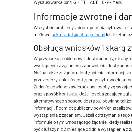
Wyszukiwarka<br />SHIFT + ALT + 0-9 - Menu
Informacje zwrotne i d
Wszystkie problemy z dostępnością cyfrową tej 
mejlowo
sekretariat@dobragmina.pl
lub telefonic
Obsługa wniosków i skarg 
W przypadku problemów z dostępnością strony in
wystąpienia z żądaniem zapewnienia dostępności c
Można także zażądać udostępnienia informacji z
przez odczytanie niedostępnego cyfrowo dokument
Żądanie powinno zawierać dane osoby zgłaszające
oraz sposób kontaktu. Jeżeli osoba żądająca zgł
alternatywnego sposobu dostępu, powinna także o
informacji. Podmiot publiczny powinien zrealizowa
wystąpienia z żądaniem. Jeżeli dotrzymanie tego 
informuje o tym wnoszącego żądanie, kiedy realiz
być dłuższy niż 2 miesiące od dnia wystąpienia z 