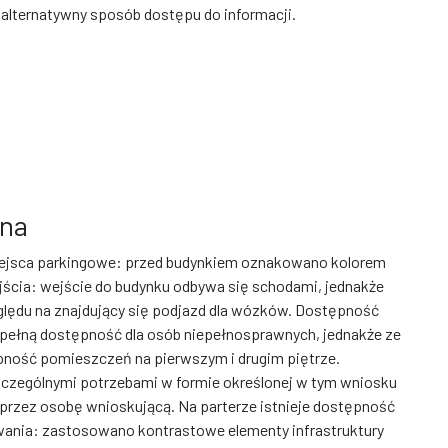
lternatywny sposób dostępu do informacji.
zna
 Miejsca parkingowe: przed budynkiem oznakowano kolorem
jścia: wejście do budynku odbywa się schodami, jednakże
ględu na znajdujący się podjazd dla wózków. Dostępność
pełną dostępność dla osób niepełnosprawnych, jednakże ze
pność pomieszczeń na pierwszym i drugim piętrze.
czególnymi potrzebami w formie określonej w tym wniosku
 przez osobę wnioskującą. Na parterze istnieje dostępność
wania: zastosowano kontrastowe elementy infrastruktury