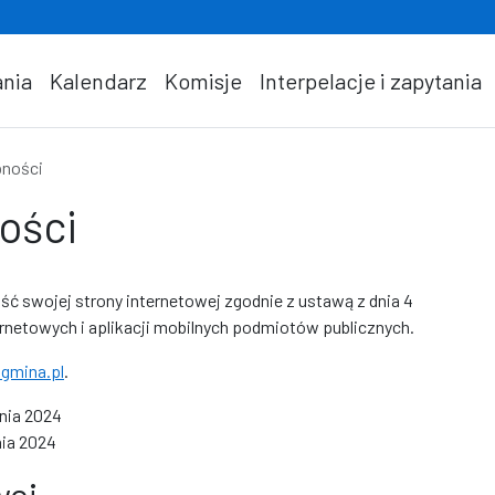
nia
Kalendarz
Komisje
Interpelacje i zapytania
pności
ości
ość swojej
strony internetowej
zgodnie z ustawą z dnia 4
ternetowych i aplikacji mobilnych podmiotów publicznych.
agmina.pl
.
nia 2024
nia 2024
wej