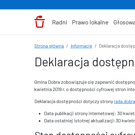
Przejdź do treści
Radni
Prawo lokalne
Głosowa
Strona główna
Informacje
Deklaracja dostę
Deklaracja dostępn
Gmina Dobra
zobowiązuje się zapewnić dostępn
kwietnia 2019 r. o dostępności cyfrowej stron in
Deklaracja dostępności dotyczy strony
rada.dobr
Data publikacji strony internetowej:
30 kwiet
Data ostatniej istotnej aktualizacji:
30 kwiet
Stan dostępności cyfro