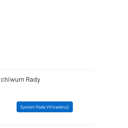
rchiwum Rady
System Rada VIII kadencji