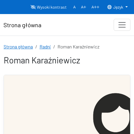
Przejdź do treści
Wysoki kontrast
Język
Normalny rozmiar czcionki
Rozmiar czcionki 150%
Rozmiar czcionki
Strona główna
Strona główna
Radni
Roman Karaźniewicz
Roman Karaźniewicz