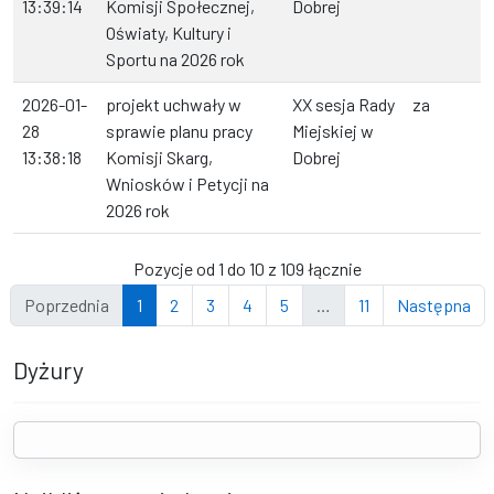
13:39:14
Komisji Społecznej,
Dobrej
Oświaty, Kultury i
Sportu na 2026 rok
2026-01-
projekt uchwały w
XX sesja Rady
za
28
sprawie planu pracy
Miejskiej w
13:38:18
Komisji Skarg,
Dobrej
Wniosków i Petycji na
2026 rok
Pozycje od 1 do 10 z 109 łącznie
Poprzednia
1
2
3
4
5
…
11
Następna
Dyżury