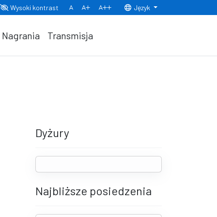
Wysoki kontrast
Język
Normalny rozmiar czcionki
Rozmiar czcionki 150%
Rozmiar czcionki 200%
Nagrania
Transmisja
Dyżury
Najbliższe posiedzenia