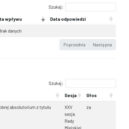
Szukaj:
ta wpływu
Data odpowiedzi
Brak danych
Poprzednia
Następna
Szukaj:
Sesja
Głos
brej absolutorium z tytułu
XXV
za
sesja
Rady
Miejskiej