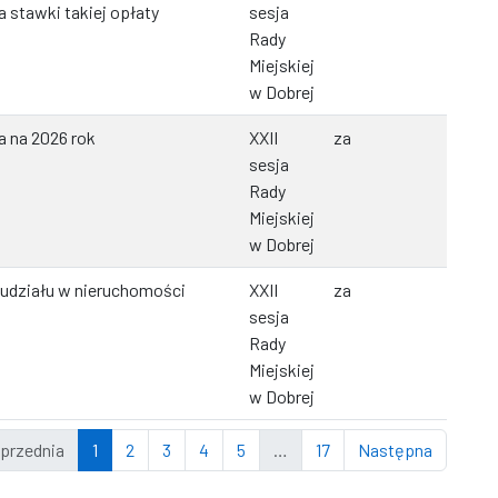
 stawki takiej opłaty
sesja
Rady
Miejskiej
w Dobrej
a na 2026 rok
XXII
za
sesja
Rady
Miejskiej
w Dobrej
 udziału w nieruchomości
XXII
za
sesja
Rady
Miejskiej
w Dobrej
przednia
1
2
3
4
5
…
17
Następna