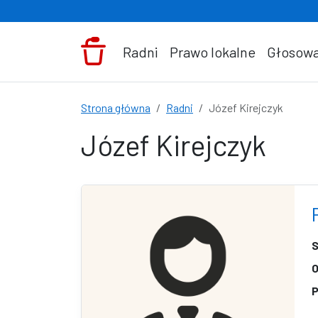
Przejdź do treści
Radni
Prawo lokalne
Głosowa
Strona główna
Radni
Józef Kirejczyk
Józef Kirejczyk
S
O
P