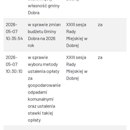
własność gminy
Dobra
2026-
w sprawie zmian
XXIII sesja
za
05-07
budżetu Gminy
Rady
10:35:54
Dobra na 2026
Miejskiej w
rok
Dobrej
2026-
w sprawie
XXIII sesja
za
05-07
wyboru metody
Rady
10:30:10
ustalenia opłaty
Miejskiej w
za
Dobrej
gospodarowanie
odpadami
komunalnymi
oraz ustalenia
stawki takiej
opłaty