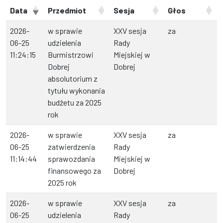
Data
Przedmiot
Sesja
Głos
2026-
w sprawie
XXV sesja
za
06-25
udzielenia
Rady
11:24:15
Burmistrzowi
Miejskiej w
Dobrej
Dobrej
absolutorium z
tytułu wykonania
budżetu za 2025
rok
2026-
w sprawie
XXV sesja
za
06-25
zatwierdzenia
Rady
11:14:44
sprawozdania
Miejskiej w
finansowego za
Dobrej
2025 rok
2026-
w sprawie
XXV sesja
za
06-25
udzielenia
Rady