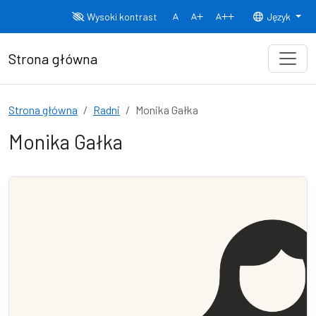
Przejdź do treści
Wysoki kontrast
Język
Normalny rozmiar czcionki
Rozmiar czcionki 150%
Rozmiar czcionki
Strona główna
Strona główna
Radni
Monika Gałka
Monika Gałka