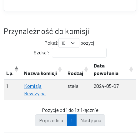
Przynależność do komisji
Pokaż
pozycji
Szukaj:
Data
Lp.
Nazwa komisji
Rodzaj
powołania
1
Komisja
stała
2024-05-07
Rewizyjna
Pozycje od 1 do 1 z 1 łącznie
Poprzednia
1
Następna