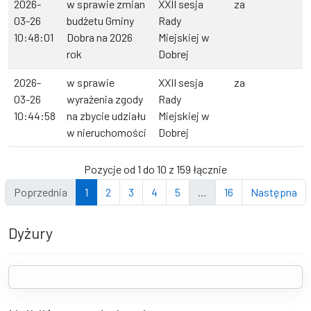
2026-
w sprawie zmian
XXII sesja
za
03-26
budżetu Gminy
Rady
10:48:01
Dobra na 2026
Miejskiej w
rok
Dobrej
2026-
w sprawie
XXII sesja
za
03-26
wyrażenia zgody
Rady
10:44:58
na zbycie udziału
Miejskiej w
w nieruchomości
Dobrej
Pozycje od 1 do 10 z 159 łącznie
Poprzednia
1
2
3
4
5
…
16
Następna
Dyżury